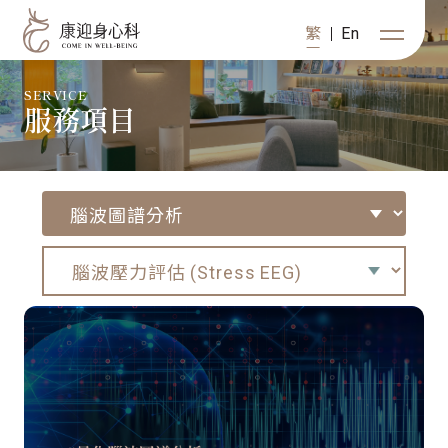
繁
En
SERVICE
服務項目
關於康迎
身心諮詢
健康管理
分院資訊
數位心徑
初次訪客
複診預約