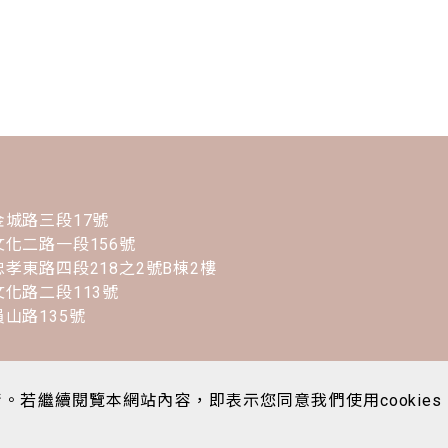
城路三段17號
化二路一段156號
孝東路四段218之2號B棟2樓
化路二段113號
山路135號
。若繼續閱覽本網站內容，即表示您同意我們使用cookies，