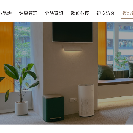
心諮詢
健康管理
分院資訊
數位心徑
初次訪客
複診
療
進階檢測
診
減重門診
商
青春之路
顱磁刺激
譜分析
經檢測
題