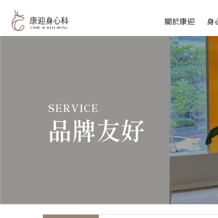
關於康迎
身
一般診
專業團隊
特約門
心理諮
SERVICE
重複經
品牌友好
腦波圖
自律神
常見問