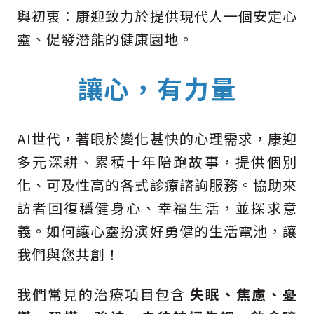
與初衷：康迎致力於提供現代人一個安定心
品牌友好
靈、促發潛能的健康園地。
讓心，有力量
AI世代，著眼於變化甚快的心理需求，康迎
多元深耕、累積十年陪跑故事，提供個別
化、可及性高的各式診療諮詢服務。協助來
訪者回復穩健身心、幸福生活，並探求意
自我檢測
義。如何讓心靈扮演好勇健的生活電池，讓
人才招募
我們與您共創！
我們常見的治療項目包含
失眠、焦慮、憂
康迎嚴選