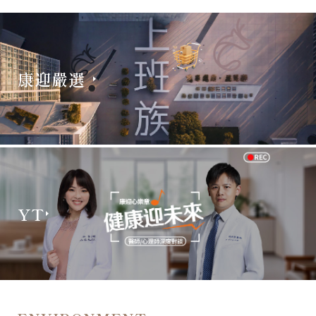
康迎嚴選
YT