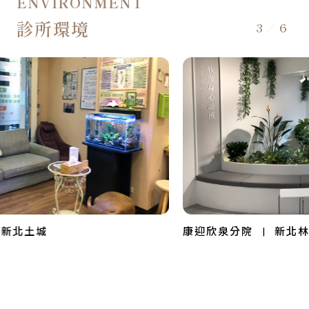
ENVIRONMENT
診所環境
3
6
北土城
康迎欣泉分院
|
新北林口