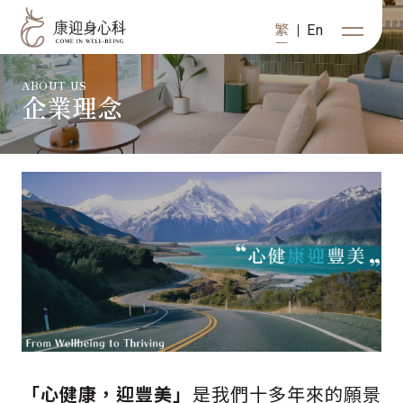
繁
En
ABOUT US
企業理念
關於康迎
身心諮詢
健康管理
分院資訊
數位心徑
初次訪客
「心健康，迎豐美」
是我們十多年來的願景
複診預約