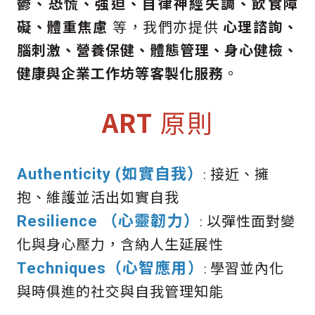
鬱、恐慌、強迫、自律神經失調、飲食障
礙、體重焦慮
等，我們亦提供
心理諮詢、
腦刺激、營養保健、體態管理、身心健檢、
健康與企業工作坊等客製化服務
。
ART
原則
Authenticity
(如實自我）
接近、擁
:
抱、維護並活出如實自我
Resilience
（心靈韌力
）
以彈性面對變
:
化與身心壓力，含納人生延展性
Techniques
（心智應用）
學習並內化
:
與時俱進的社交與自我管理知能