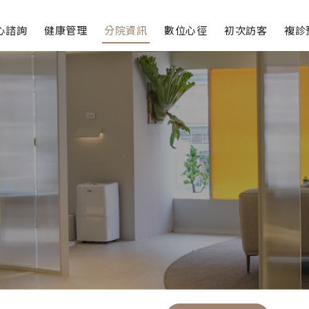
心諮詢
健康管理
分院資訊
數位心徑
初次訪客
複診
療
進階檢測
診
減重門診
商
青春之路
顱磁刺激
譜分析
經檢測
題