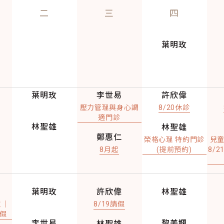
二
三
四
葉明玫
葉明玫
李世易
許欣偉
壓力管理與身心調
8/20休診
適門診
林聖雄
林聖雄
鄭惠仁
榮格心理 特約門診
兒
8月起
(提前預約)
8/2
葉明玫
許欣偉
林聖雄
重｜
8/19請假
請假
李世易
黎美嫻
林聖雄