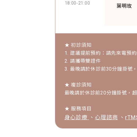
18:00
-
21:00
葉明玫
★ 初診須知
1. 建議提前預約：請先來電
2. 請攜帶雙證件
3. 最晚請於
休診前30分鐘
掛號，
★ 複診須知
最晚請於
休診前20分鐘
掛號，超
★ 服務項目
身心診療
、
心理諮商
、
rT