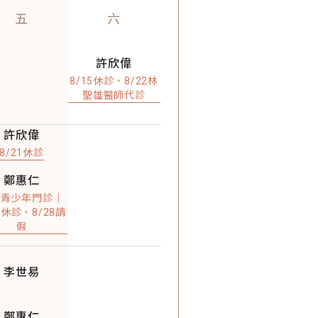
五
六
許欣偉
8/15休診、8/22林
聖雄醫師代診
許欣偉
8/21休診
鄭惠仁
童青少年門診｜
1休診、8/28請
假
李世易
鄭惠仁