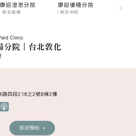
康迎澄思分院
康迎優穗分院
新北板橋
新北中和
ard Clinic
陽分院
|
台北敦化
現
路四段218之2號B棟2樓
初診預約