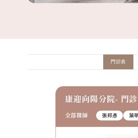
門診表
康迎向陽分院- 門
全部醫師
張邦彥
葉