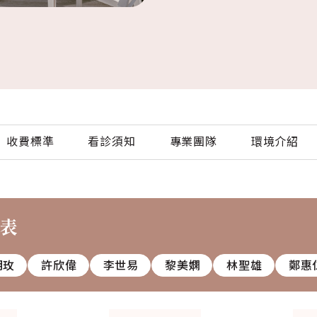
收費標準
看診須知
專業團隊
環境介紹
診表
明玫
許欣偉
李世易
黎美嫻
林聖雄
鄭惠