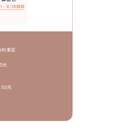
21、8/28請假
預約事宜
0元
50元