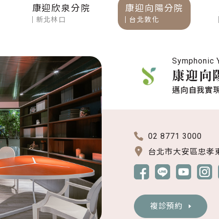
康迎欣泉分院
康迎向陽分院
新北林口
台北敦化
Symphonic Y
康迎向
邁向自我實
02 8771 3000
台北市大安區忠孝東
複診預約