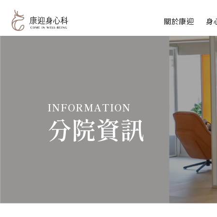
關於康迎
身
一般診
專業團隊
特約門
心理諮
INFORMATION
重複經
分院資訊
腦波圖
自律神
常見問