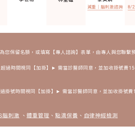
減重｜腦刺激諮詢
8/
預約為您保留名額，或填寫【專人諮詢】表單，由專人與您聯繫
超過時間視同【加掛】► 需當診醫師同意，並加收掛號費15
過掛號時間視同【加掛】► 需當診醫師同意，並加收掛號費1
MS腦刺激
、
體重管理
、
點滴保養
、
自律神經檢測