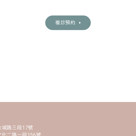
複診預約
城路三段17號
化二路一段156號