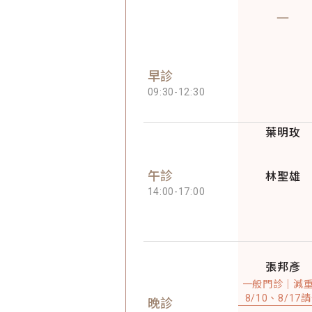
一
早診
09:30
-
12:30
葉明玫
午診
林聖雄
14:00
-
17:00
張邦彥
一般門診｜減
8/10、8/17
晚診