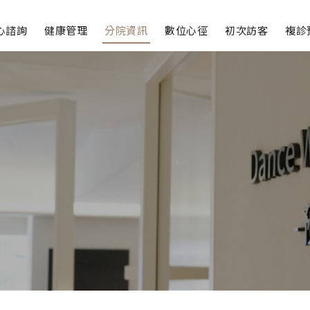
心諮詢
健康管理
分院資訊
數位心徑
初次訪客
複診
療
進階檢測
診
減重門診
商
青春之路
顱磁刺激
譜分析
經檢測
題