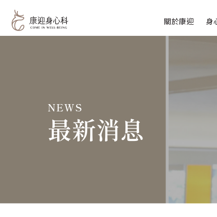
關於康迎
身
一般診
專業團隊
特約門
心理諮
NEWS
重複經
最新消息
腦波圖
自律神
常見問