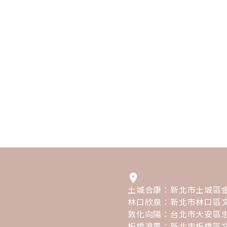
土城合康：新北市土城區金
林口欣泉：新北市林口區文
敦化向陽：台北市大安區忠
板橋澄思：新北市板橋區文