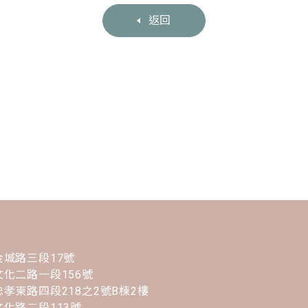
返回
城路三段17號
化二路一段156號
孝東路四段218之2號B棟2樓
化路二段113號